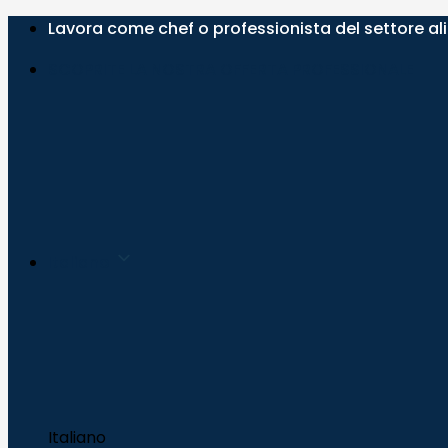
Salta
Lavora come chef o professionista del settore a
ai
SCOPRITE LA NOSTRA OFFERTA PROFESSIONALE
contenuti
Italiano
Italiano