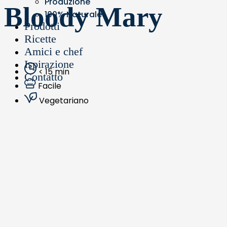
Produzione
Bloody Mary
100% Naturale
Prodotti
Ricette
Amici e chef
Ispirazione
< 15 min
Contatto
Facile
Vegetariano